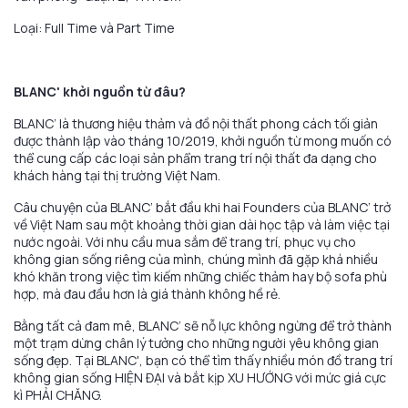
Loại: Full Time và Part Time
BLANC' khởi nguồn từ đâu?
BLANC’ là thương hiệu thảm và đồ nội thất phong cách tối giản
được thành lập vào tháng 10/2019, khởi nguồn từ mong muốn có
thể cung cấp các loại sản phẩm trang trí nội thất đa dạng cho
khách hàng tại thị trường Việt Nam.
Câu chuyện của BLANC’ bắt đầu khi hai Founders của BLANC’ trở
về Việt Nam sau một khoảng thời gian dài học tập và làm việc tại
nước ngoài. Với nhu cầu mua sắm để trang trí, phục vụ cho
không gian sống riêng của mình, chúng mình đã gặp khá nhiều
khó khăn trong việc tìm kiếm những chiếc thảm hay bộ sofa phù
hợp, mà đau đầu hơn là giá thành không hề rẻ.
Bằng tất cả đam mê, BLANC’ sẽ nỗ lực không ngừng để trở thành
một trạm dừng chân lý tưởng cho những người yêu không gian
sống đẹp. Tại BLANC', bạn có thể tìm thấy nhiều món đồ trang trí
không gian sống HIỆN ĐẠI và bắt kịp XU HƯỚNG với mức giá cực
kì PHẢI CHĂNG.