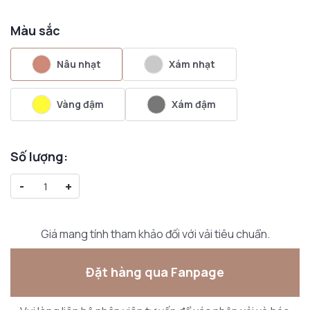
Màu sắc
Nâu nhạt
Xám nhạt
Vàng đậm
Xám đậm
Số lượng:
-
+
Giá mang tính tham khảo đối với vải tiêu chuẩn.
Đặt hàng qua Fanpage