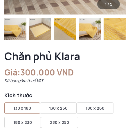
1
/
5
Chăn phủ Klara
Giá:
300.000 VND
Đã bao gồm thuế VAT
Kích thước
130 x 180
130 x 260
180 x 260
180 x 230
230 x 250