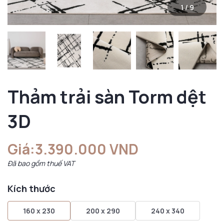
1
/
9
Thảm trải sàn Torm dệt
3D
Giá:
3.390.000 VND
Đã bao gồm thuế VAT
Kích thước
160 x 230
200 x 290
240 x 340