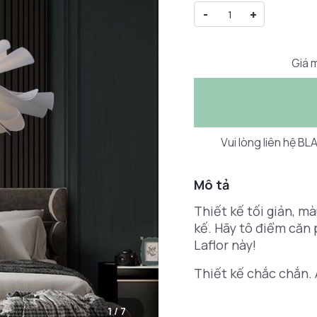
-
+
Giá m
Vui lòng liên hệ B
Mô tả
Thiết kế tối giản, m
kế. Hãy tô điểm căn
Laflor này!
Thiết kế chắc chắn. 
1
/
7