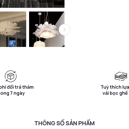
phí đổi trả thảm
Tuỳ thích lự
rong 7 ngày
vải bọc ghế
THÔNG SỐ SẢN PHẨM