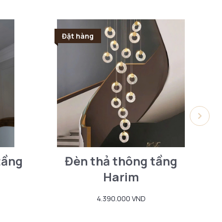
Đặt hàng
Đ
tầng
Đèn thả thông tầng
Harim
4.390.000 VND