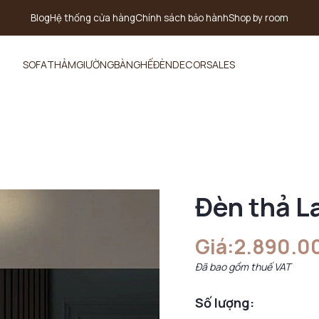
Blog
Hệ thống cửa hàng
Chính sách bảo hành
Shop by room
SOFA
THẢM
GIƯỜNG
BÀN
GHẾ
ĐÈN
DECOR
SALES
Đèn thả La
Giá:
2.890.0
Đã bao gồm thuế VAT
Số lượng: