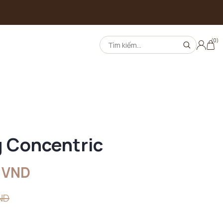
(0)
 Concentric
 VND
ND