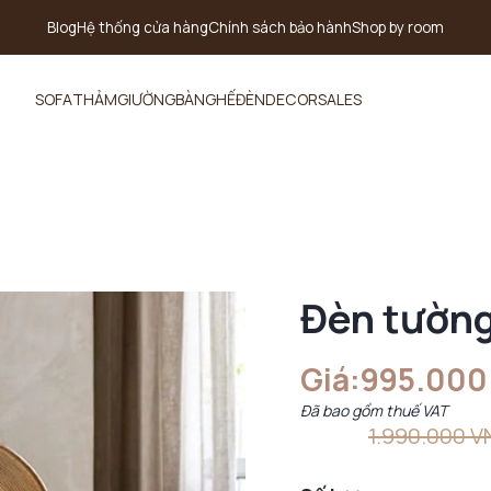
Blog
Hệ thống cửa hàng
Chính sách bảo hành
Shop by room
SOFA
THẢM
GIƯỜNG
BÀN
GHẾ
ĐÈN
DECOR
SALES
Đèn tường
Giá:
995.000
Đã bao gồm thuế VAT
1.990.000 V