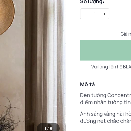
Số lượng:
-
+
Giá m
Vui lòng liên hệ B
Mô tả
Đèn tường Concentric
điểm nhấn tường tinh
Ánh sáng vàng hài hò
đường nét chắc chắ
1
/
8