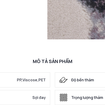
MÔ TẢ SẢN PHẨM
PP,Viscose,PET
Độ bền thảm
Sợi đay
Trọng lượng thảm