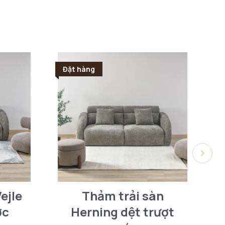
Đặt hàng
Đ
ejle
Thảm trải sàn
T
ớc
Herning dệt trượt