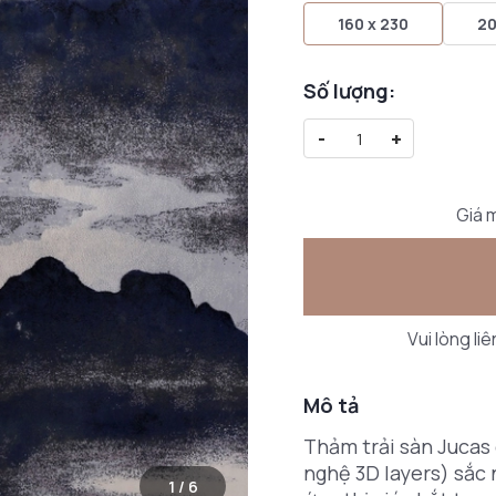
160 x 230
20
Số lượng:
-
+
Giá m
Vui lòng li
Mô tả
Thảm trải sàn Jucas 
nghệ 3D layers) sắc 
1
/
6