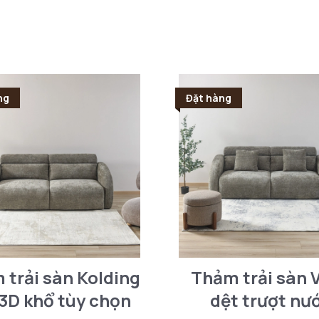
ng
Đặt hàng
 trải sàn Kolding
Thảm trải sàn V
 3D khổ tùy chọn
dệt trượt nư