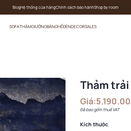
Blog
Hệ thống cửa hàng
Chính sách bảo hành
Shop by room
SOFA
THẢM
GIƯỜNG
BÀN
GHẾ
ĐÈN
DECOR
SALES
Thảm trải
Giá:
5.190.0
Đã bao gồm thuế VAT
Kích thước