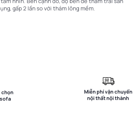
n tầm nhìn. Bên cạnh đó, độ bền đế thảm trải sàn
ụng, gấp 2 lần so với thảm lông mềm.
Miễn phí vận chuyển
a chọn
nội thất nội thành
 sofa