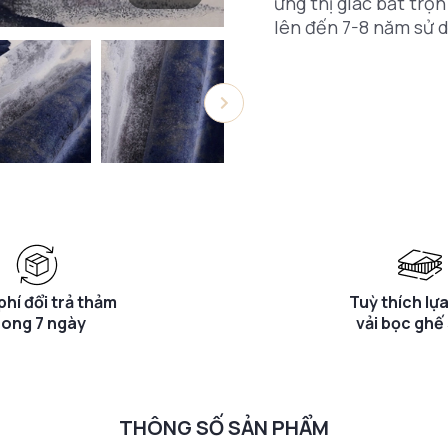
ứng thị giác bắt trọ
lên đến 7-8 năm sử d
phí đổi trả thảm
Tuỳ thích lự
rong 7 ngày
vải bọc ghế
THÔNG SỐ SẢN PHẨM