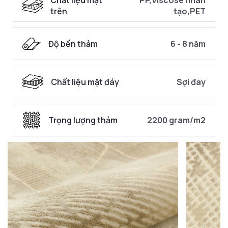
trên
tạo,PET
Độ bền thảm
6 - 8 năm
Chất liệu mặt đáy
Sợi đay
Trọng lượng thảm
2200 gram/m2