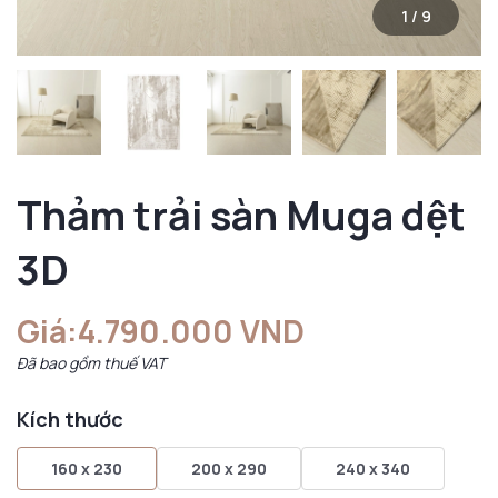
1
/
9
Thảm trải sàn Muga dệt
3D
Giá:
4.790.000 VND
Đã bao gồm thuế VAT
Kích thước
160 x 230
200 x 290
240 x 340