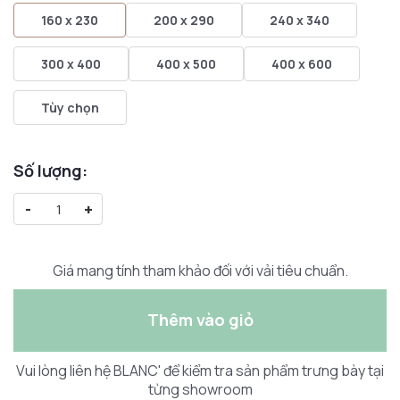
160 x 230
200 x 290
240 x 340
300 x 400
400 x 500
400 x 600
Tùy chọn
Số lượng:
-
+
Giá mang tính tham khảo đối với vải tiêu chuẩn.
Thêm vào giỏ
Vui lòng liên hệ BLANC' để kiểm tra sản phẩm trưng bày tại
từng showroom