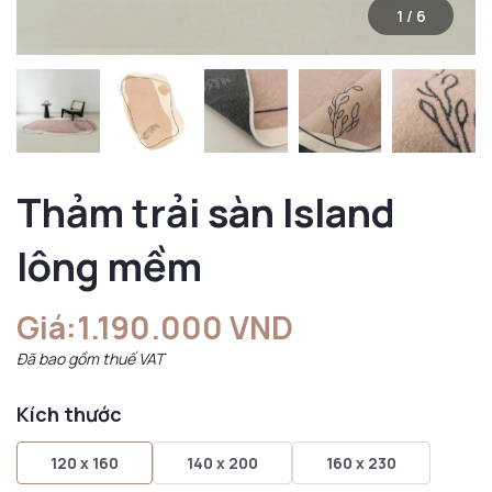
1
/
6
Thảm trải sàn Island
lông mềm
Giá:
1.190.000 VND
Đã bao gồm thuế VAT
Kích thước
120 x 160
140 x 200
160 x 230