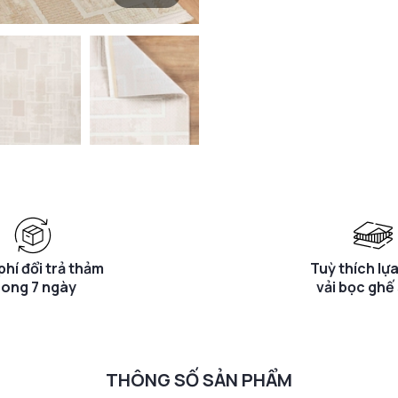
phí đổi trả thảm
Tuỳ thích lự
rong 7 ngày
vải bọc ghế
THÔNG SỐ SẢN PHẨM