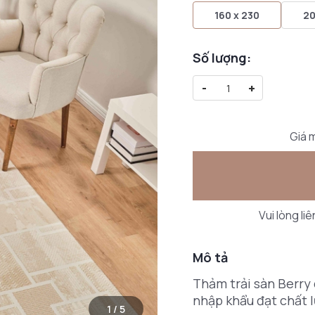
160 x 230
20
Số lượng:
-
+
Giá m
Vui lòng li
Mô tả
Thảm trải sàn Berry 
nhập khẩu đạt chất 
1
/
5