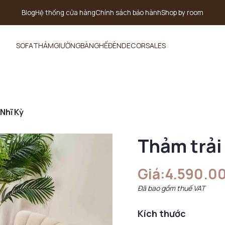
Blog
Hệ thống cửa hàng
Chính sách bảo hành
Shop by room
SOFA
THẢM
GIƯỜNG
BÀN
GHẾ
ĐÈN
DECOR
SALES
Nhĩ Kỳ
Thảm trải
Giá:
4.590.0
Đã bao gồm thuế VAT
Kích thước