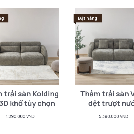
ng
Đặt hàng
 trải sàn Kolding
Thảm trải sàn V
 3D khổ tùy chọn
dệt trượt nư
1.290.000 VND
5.390.000 VND