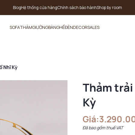
Blog
Hệ thống cửa hàng
Chính sách bảo hành
Shop by room
SOFA
THẢM
GIƯỜNG
BÀN
GHẾ
ĐÈN
DECOR
SALES
ổ Nhĩ Kỳ
Thảm trải
Kỳ
Giá:
3.290.0
Đã bao gồm thuế VAT