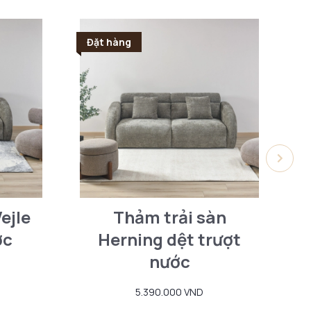
Đặt hàng
Đ
ejle
Thảm trải sàn
T
ớc
Herning dệt trượt
nước
5.390.000 VND