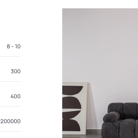
8 - 10
300
400
1200000