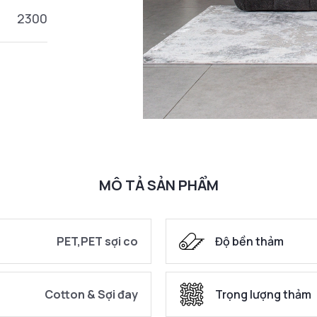
2300
MÔ TẢ SẢN PHẨM
PET,PET sợi co
Độ bền thảm
Cotton & Sợi đay
Trọng lượng thảm