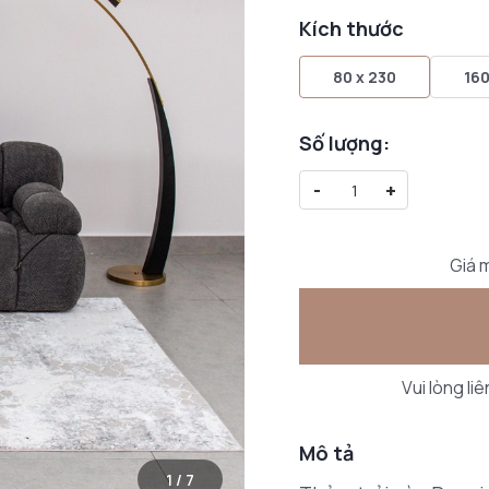
Kích thước
80 x 230
160
Số lượng:
-
+
Giá m
Vui lòng li
Mô tả
1
/
7