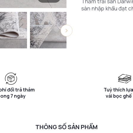
Thảm trải sàn Darwin
sàn nhập khẩu đạt c
phí đổi trả thảm
Tuỳ thích lự
rong 7 ngày
vải bọc ghế
THÔNG SỐ SẢN PHẨM