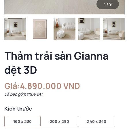
1
/
9
Thảm trải sàn Gianna
dệt 3D
Giá:
4.890.000 VND
Đã bao gồm thuế VAT
Kích thước
160 x 230
200 x 290
240 x 340