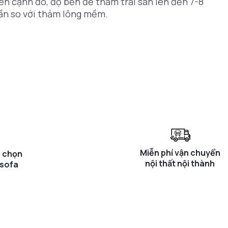
ên cạnh đó, độ bền đế thảm trải sàn lên đến 7-8
lần so với thảm lông mềm.
Miễn phí vận chuyển
a chọn
nội thất nội thành
 sofa