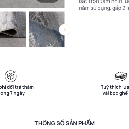
bắt trọn tầm nhìn. B
năm sử dụng, gấp 2 
phí đổi trả thảm
Tuỳ thích lự
rong 7 ngày
vải bọc ghế
THÔNG SỐ SẢN PHẨM