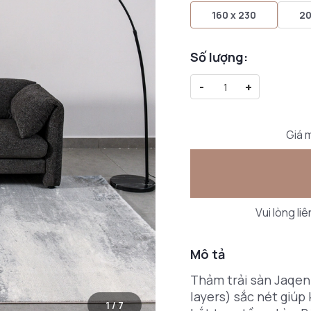
160 x 230
20
Số lượng:
-
+
Giá m
Vui lòng li
Mô tả
Thảm trải sàn Jaqen 
layers) sắc nét giúp
1
/
7