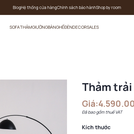
Blog
Hệ thống cửa hàng
Chính sách bảo hành
Shop by room
SOFA
THẢM
GIƯỜNG
BÀN
GHẾ
ĐÈN
DECOR
SALES
Thảm trải
Giá:
4.590.0
Đã bao gồm thuế VAT
Kích thước