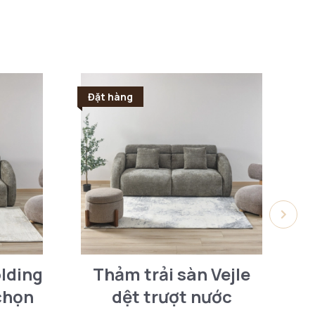
Đặt hàng
Đ
lding
Thảm trải sàn Vejle
chọn
dệt trượt nước