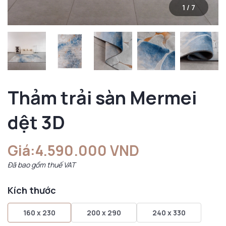
1
/
7
Thảm trải sàn Mermei
dệt 3D
Giá:
4.590.000 VND
Đã bao gồm thuế VAT
Kích thước
160 x 230
200 x 290
240 x 330