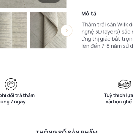
Mô tả
Thảm trải sàn Wilk d
nghệ 3D layers) sắc 
ứng thị giác bắt trọ
lên đến 7-8 năm sử d
phí đổi trả thảm
Tuỳ thích lự
rong 7 ngày
vải bọc ghế
THÔNG SỐ SẢN PHẨM