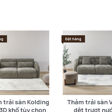
ng
Đặt hàng
 trải sàn Kolding
Thảm trải sàn V
 3D khổ tùy chọn
dệt trượt nư