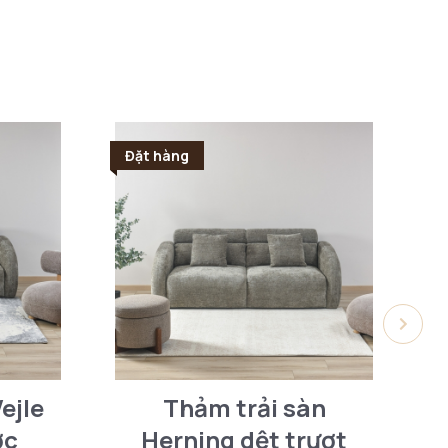
Đặt hàng
Đ
ejle
Thảm trải sàn
T
ớc
Herning dệt trượt