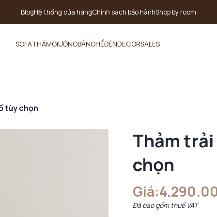
Blog
Hệ thống cửa hàng
Chính sách bảo hành
Shop by room
SOFA
THẢM
GIƯỜNG
BÀN
GHẾ
ĐÈN
DECOR
SALES
hổ tùy chọn
Thảm trải 
chọn
Giá:
4.290.0
Đã bao gồm thuế VAT