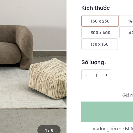
Kích thước
160 x 230
14
300 x 400
4
130 x 160
Số lượng:
-
+
Giá m
Vui lòng liên hệ B
1
/
8