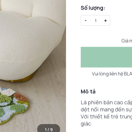
Số lượng:
-
+
Giá m
Vui lòng liên hệ B
Mô tả
Là phiên bản cao cấ
dệt nổi mang đến sự
Với thiết kế trẻ tru
giác.
1
/
9