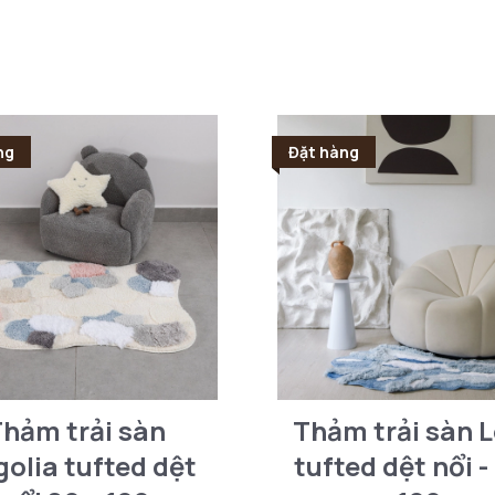
ng
Đặt hàng
hảm trải sàn
Thảm trải sàn L
olia tufted dệt
tufted dệt nổi -