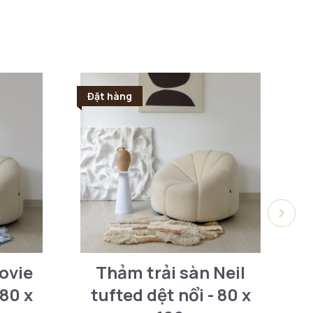
Đặt hàng
Đ
ovie
Thảm trải sàn Neil
T
 80 x
tufted dệt nổi - 80 x