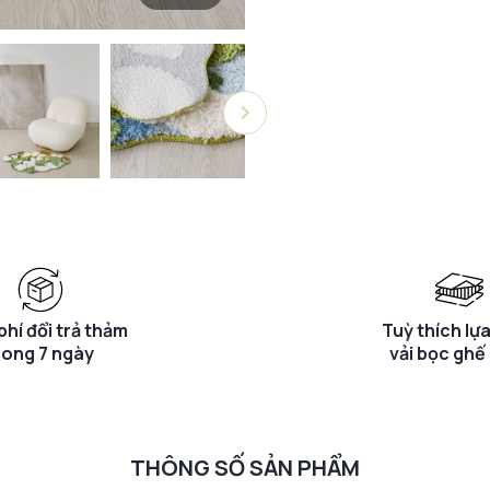
phí đổi trả thảm
Tuỳ thích lự
rong 7 ngày
vải bọc ghế
THÔNG SỐ SẢN PHẨM