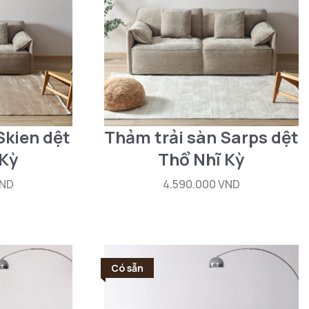
Skien dệt
Thảm trải sàn Sarps dệt
 Kỳ
Thổ Nhĩ Kỳ
VND
4.590.000 VND
Có sẵn