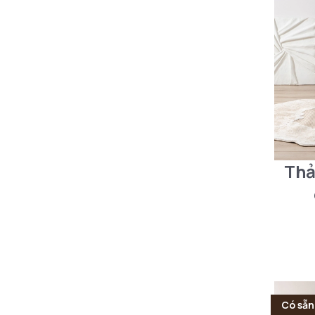
Thả
Có sẵn