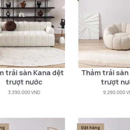
 trải sàn Kana dệt
Thảm trải sàn 
trượt nước
trượt n
3.390.000 VND
9.290.000 
ng
Đặt hàng