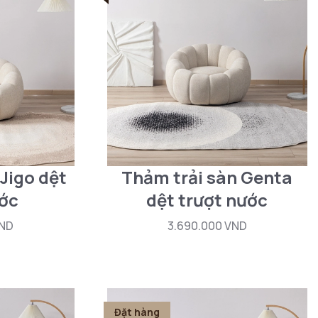
Jigo dệt
Thảm trải sàn Genta
ước
dệt trượt nước
VND
3.690.000 VND
Đặt hàng