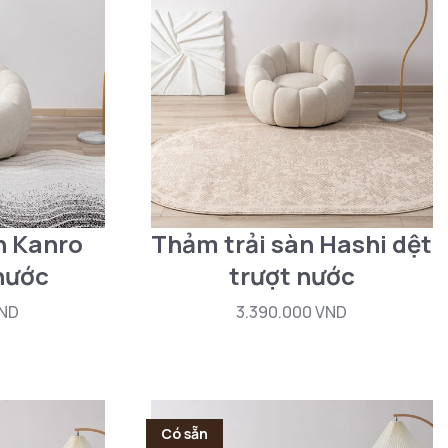
n Kanro
Thảm trải sàn Hashi dệt
 nước
trượt nước
VND
3.390.000 VND
Có sẵn