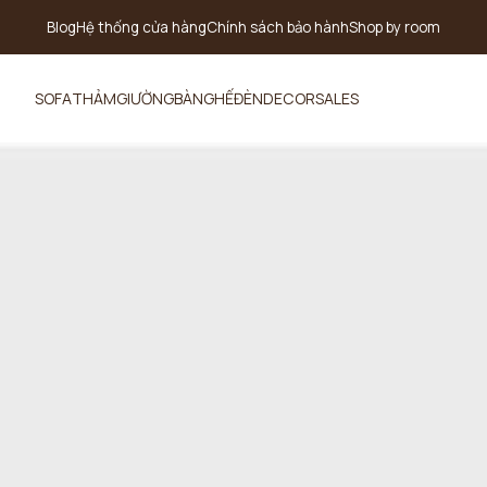
Blog
Hệ thống cửa hàng
Chính sách bảo hành
Shop by room
SOFA
THẢM
GIƯỜNG
BÀN
GHẾ
ĐÈN
DECOR
SALES