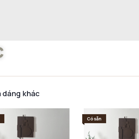
c
 dáng khác
Có sẵn