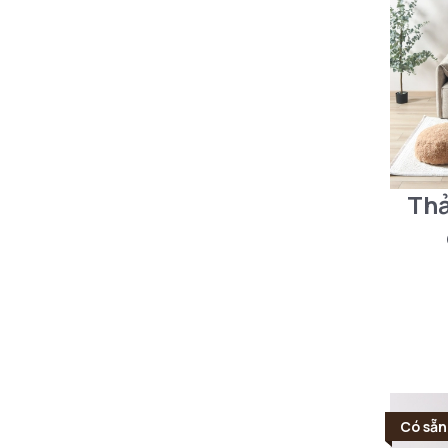
Thả
Có sẵn