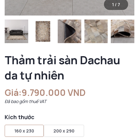
1
/
7
Thảm trải sàn Dachau
da tự nhiên
Giá:
9.790.000 VND
Đã bao gồm thuế VAT
Kích thước
160 x 230
200 x 290