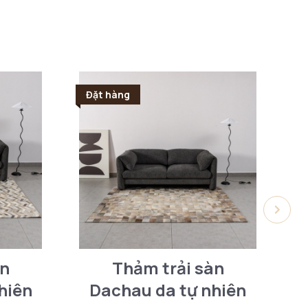
Đặt hàng
Đ
àn
Thảm trải sàn
hiên
Dachau da tự nhiên