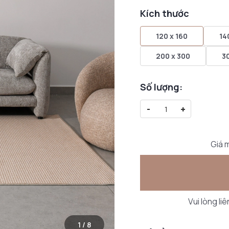
Kích thước
120 x 160
14
200 x 300
3
Số lượng:
-
+
Giá m
Vui lòng li
1
/
8