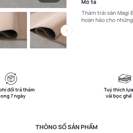
Mô tả
Thảm trải sàn Magi B
hoàn hảo cho những 
phí đổi trả thảm
Tuỳ thích lự
rong 7 ngày
vải bọc ghế
THÔNG SỐ SẢN PHẨM