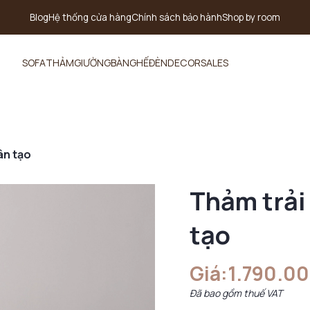
Blog
Hệ thống cửa hàng
Chính sách bảo hành
Shop by room
SOFA
THẢM
GIƯỜNG
BÀN
GHẾ
ĐÈN
DECOR
SALES
ân tạo
Thảm trải
tạo
Giá:
1.790.0
Đã bao gồm thuế VAT