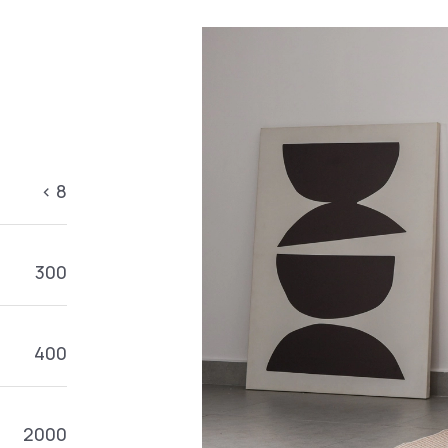
< 8
300
400
2000