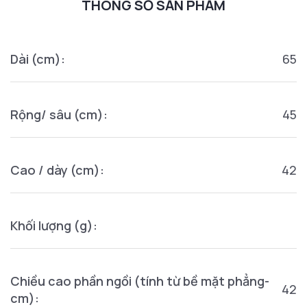
THÔNG SỐ SẢN PHẨM
Dài (cm):
65
Rộng/ sâu (cm):
45
Cao / dày (cm):
42
Khối lượng (g):
Chiều cao phần ngồi (tính từ bề mặt phẳng-
42
cm):