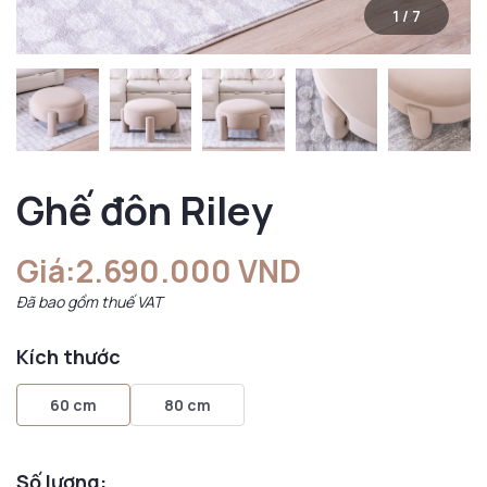
1
/
7
Ghế đôn Riley
Giá:
2.690.000 VND
Đã bao gồm thuế VAT
Kích thước
60 cm
80 cm
Số lượng: