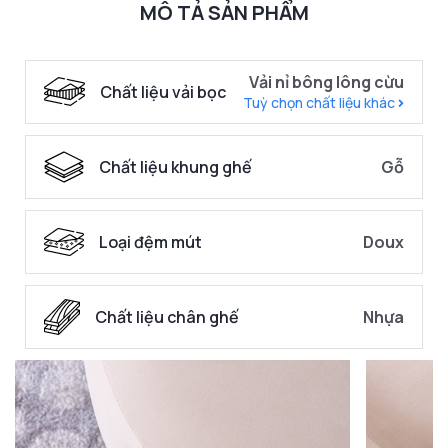
MÔ TẢ SẢN PHẨM
Vải nỉ bông lông cừu
Chất liệu vải bọc
Tuỳ chọn chất liệu khác
Chất liệu khung ghế
Gỗ
Loại đệm mút
Doux
Chất liệu chân ghế
Nhựa